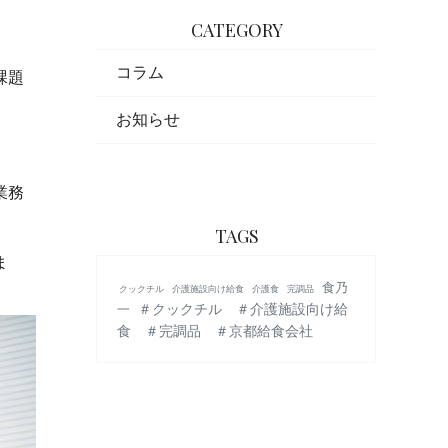
CATEGORY
コラム
課題
お知らせ
。
業務
TAGS
ま
食乃
クックチル
介護施設向け給食
介護食
完調品
＃クックチル ＃介護施設向け給
一
食 ＃完調品 ＃京都給食会社