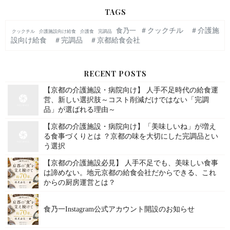
TAGS
＃クックチル ＃介護施
食乃一
クックチル
介護施設向け給食
介護食
完調品
設向け給食 ＃完調品 ＃京都給食会社
RECENT POSTS
【京都の介護施設・病院向け】 人手不足時代の給食運
営、新しい選択肢～コスト削減だけではない「完調
品」が選ばれる理由～
【京都の介護施設・病院向け】「美味しいね」が増え
る食事づくりとは ？京都の味を大切にした完調品とい
う選択
【京都の介護施設必見】 人手不足でも、美味しい食事
は諦めない。地元京都の給食会社だからできる、これ
からの厨房運営とは？
食乃一Instagram公式アカウント開設のお知らせ