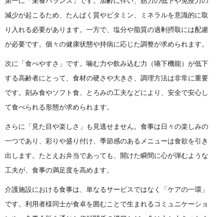
第一に「栄養バランス」です。加齢に伴い、筋力の低下や免疫力の
減少が起こるため、たんぱく質やビタミン、ミネラルを意識的に取
り入れる必要があります。一方で、塩分や脂質の過剰摂取には配慮
が必要です。個々の健康状態や持病に応じた調整が求められます。
次に「食べやすさ」です。噛む力や飲み込む力（嚥下機能）が低下
する高齢者にとって、食材の硬さや大きさ、調理方法は非常に重要
です。刻み食やソフト食、とろみの工夫などにより、安全で安心し
て食べられる形態が求められます。
さらに「見た目や楽しさ」も見逃せません。食事は日々の楽しみの
一つであり、彩りや盛り付け、季節感のあるメニューは食欲を引き
出します。たとえお弁当であっても、開けた瞬間に心が弾むような
工夫が、食事の満足度を高めます。
介護施設における食事は、単なるサービスではなく「ケアの一環」
です。利用者様同士が食卓を囲むことで生まれるコミュニケーショ